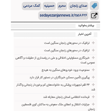
صدای زنجان
محرم
حسینیه
کمک مردمی
sedayezanjannews.ir/nx۱۸۶۲۶
بیشتر بخوانید
آخرین اخبار
ترافیک در محورهای زنجان سنگین است
ترافیک در محورهای زنجان سنگین است
خبرنگاری مسئولیتی اخلاقی و ملی در پاسداری از حقیقت و آگاهی
عمومی است
ممنوعیت ورود خودروهای سنگین به هیدج
پیگیری تأمین مسکن خبرنگاران در دستور کار قرار دارد
۴۴ قلم تجهیزات پزشکی به خانواده‌های کم برخوردار زنجانی واگذار
شد
فرمانده انتظامی استان زنجان معارفه شد
جزئیات انتقال و اعطای ملک معوض به ساکنان کوی فلسطین
زنجان