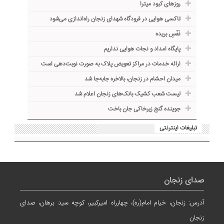
روزهای کبود میترا
تاکسی هوایی در فرودگاه شهدای زنجان راه‌اندازی می‌شود
نَفَسِ بریده
پایگاه امداد و نجات هوایی نداریم
ارائه خدمات در مراکز تعویض پلاک به صورت نوبت‌دهی است
میدان احشام در زنجان، بالاخره جا‌به‌جا شد
لیست شعب کشیک بانک‌های زنجان اعلام شد
جوینده گنج زیرخاکی جان باخت
تبلیغات اینترنتی
صدای زنجان
آدرس: زنجان، خیام امام(ره)، چهارراه امیرکبیر، کوچه سید برهان، صدای
زنجان