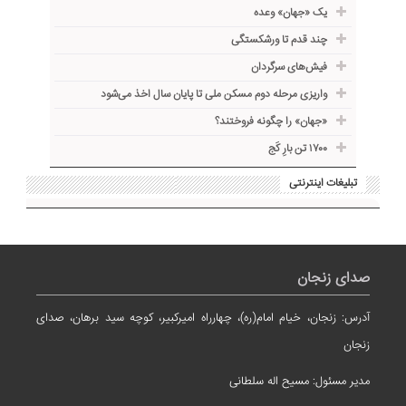
یک «جهان» وعده
چند قدم تا ورشکستگی
فیش‌های سرگردان
واریزی مرحله دوم مسکن ملی تا پایان سال اخذ می‌شود
«جهان» را چگونه فروختند؟
۱۷۰۰ تن بارِ کَج
تبلیغات اینترنتی
صدای زنجان
آدرس: زنجان، خیام امام(ره)، چهارراه امیرکبیر، کوچه سید برهان، صدای
زنجان
مدیر مسئول: مسیح اله سلطانی