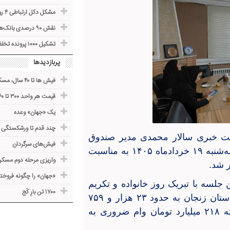
مشکل دکل ارتباطی ۴ روستای ماهنشان حل می‌شود
نقش ۹۰ درصدی بانک‌ها در تامین مالی اقتصاد کشور
تشکیل ۱۰۰۰ پرونده تخلف صنفی در زنجان
پربازدیدها
فیش ها تا ۴۰ سال، مسکن نمی‌شوند
قیمت هر واحد ۳۰۰ تا ۵۶۰ میلیون
یک «جهان» وعده
چند قدم تا ورشکستگی
خبری سالار محمدی مدیر صندوق
فیش‌های سرگردان
بازنشستگی کشوری استان زنجان با اصحاب رسانه سه‌شنبه ۱۹ خردادماه ۱۴۰۵ به مناسبت
واریزی مرحله دوم مسکن 
«جهان» را چگونه فروخت
لسه با تبریک روز خانواده و تکریم
۱۷۰۰ تن بارِ کَج
بازنشستگان، گفت: صندوق بازنشستگی کشوری در استان زنجان به حدود ۲۳ هزار و ۷۵۹
نفر حقوق‌بگیر خدمات ارائه می‌دهد و در سال گذشته ۲۱۸ میلیارد تومان وام ضروری به