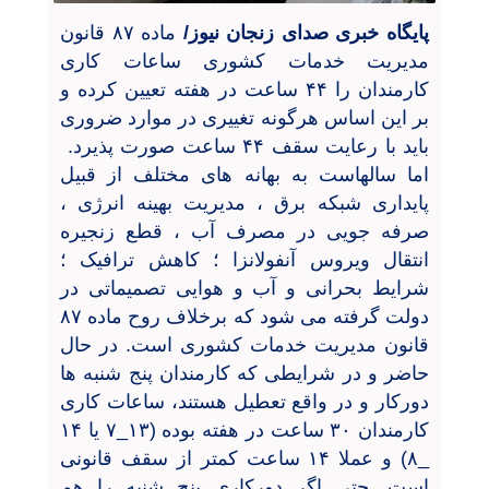
پایگاه خبری صدای زنجان نیوز/
ماده
۸۷
قانون
مدیریت خدمات کشوری ساعات کاری
کارمندان را
۴۴
ساعت در هفته تعیین کرده و
بر این اساس هرگونه تغییری در موارد ضروری
باید با رعایت سقف
۴۴
ساعت صورت پذیرد.
اما سالهاست به بهانه های مختلف از قبیل
پایداری شبکه برق ، مدیریت بهینه انرژی ،
صرفه جویی در مصرف آب ، قطع زنجیره
انتقال ویروس آنفولانزا ؛ کاهش ترافیک ؛
شرایط بحرانی و آب و هوایی تصمیماتی در
دولت گرفته می شود که برخلاف روح ماده
۸۷
قانون مدیریت خدمات کشوری است. در حال
حاضر و در شرایطی که کارمندان پنج شنبه ها
دورکار و در واقع تعطیل هستند، ساعات کاری
کارمندان
۳۰
ساعت در هفته بوده (
۱۳_۷
یا
۱۴
_۸)
و عملا
۱۴
ساعت کمتر از سقف قانونی
است. حتی اگر دورکاری پنج شنبه را هم