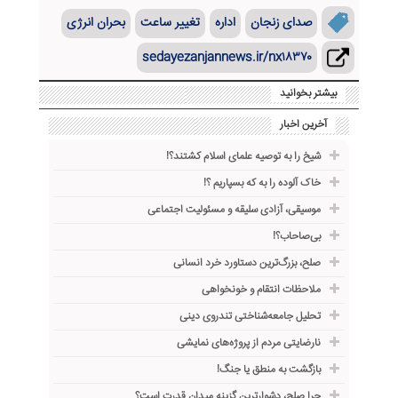
صدای زنجان
اداره
تغییر ساعت
بحران انرژی
sedayezanjannews.ir/nx۱۸۳۷۰
بیشتر بخوانید
آخرین اخبار
شیخ را به توصیه علمای اسلام کشتند؟!
خاک آلوده را به که بسپاریم ؟!
موسیقی، آزادی سلیقه و مسئولیت اجتماعی
بی‌صاحاب؟!
صلح، بزرگ‌ترین دستاورد خرد انسانی
ملاحظات انتقام و خونخواهی
تحلیل جامعه‌شناختی تندروی دینی
نارضایتی مردم از پروژه‌های نمایشی
بازگشت به منطق یا جنگ!
چرا صلح، دشوارترین گزینه میدان قدرت است؟